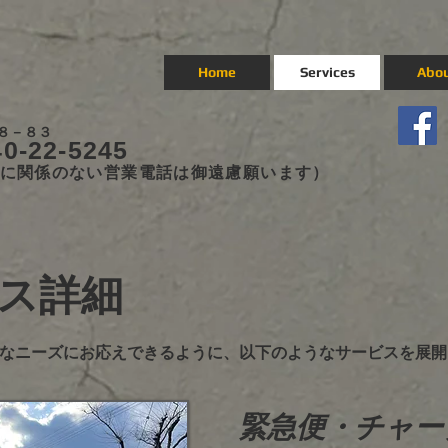
Home
Services
Abo
４８－８３
-22-5245
に関係のない営業電話は御遠慮願います）
ス詳細
多様なニーズにお応えできるように、以下のようなサービスを展
緊急便・チャー